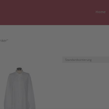
Home
nker“