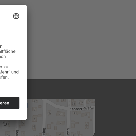
+
Vollbild
−