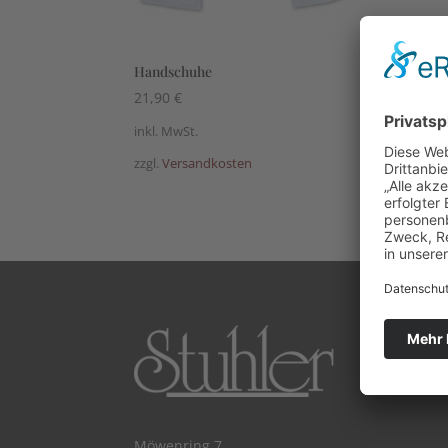
Handschuhe
Hem
21,90
€
64,
inkl. MwSt.
inkl.
zzgl.
Versandkosten
zzgl.
Möwenring 7