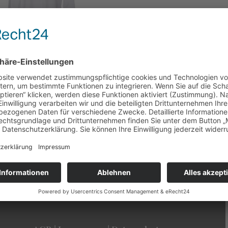
dglonkerhemd
50
€
 MwSt.
Versandkosten
Cookie Einstellungen
Cookie-Einstellungen