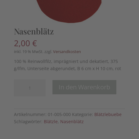
Nasenblätz
2,00
€
inkl. 19 % MwSt.
zzgl.
Versandkosten
100 % Reinwollfilz, imprägniert und dekatiert, 375
g/lfm, Unterseite abgerundet, B 6 cm x H 10 cm, rot
Nasenblätz
In den Warenkorb
Menge
Artikelnummer:
01-005-000
Kategorie:
Blätzlebuebe
Schlagwörter:
Blätzle
,
Nasenblätz